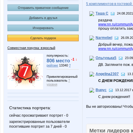
5 комплиментов в гостевой 
Отправить приватное сообщение
Таша С
24.08.2021
Добавить в друзья
раздача
www.nn.ru/community/
Игнорировать
прошу оплатить зак
Narmebel
26.09.2
Сделать подарок
Добрый вечер, пожа
Совместная покупка: взрослый
www.nn.ru/community/
популярность:
Ольгунька5
23.09
-1 ↓
806 место
ДВ. Загляните пож. 
рейтинг
13340
?
Angelina2307
13.
Привилегированный
пользователь
7
С ДНЕМ РОЖДЕНИЯ
уровня
Bupyc
13.12.2017 
С днем рождения!!
Вы не авторизованы! Чтоб
Статистика портрета:
сейчас просматривают портрет - 0
зарегистрированные пользователи
посетившие портрет за 7 дней - 0
Метки лидеров