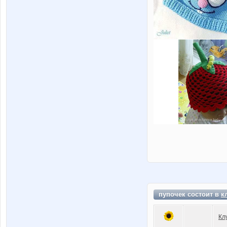
пупочек состоит в
к
Кл